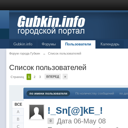
Gubkin.info
Форумы
Пользователи
Календарь
Форум города Губкин
→
Список пользователей
Список пользователей
ВПЕРЕД
»
Страниц
1
2
3
по имени пользователя
По количеству сообщений
по да
ВСЕ
!_Sn[@]kE_!
A
B
Дата 06-May 08
0
C