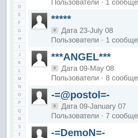
Пользователи · 1 сообщ
D
E
*****
F
Дата 23-July 08
0
G
Пользователи · 1 сообщ
H
I
***ANGEL***
J
K
Дата 09-May 08
0
L
Пользователи · 8 сообщ
M
N
-=@postol=-
O
P
Дата 09-January 07
0
Q
Пользователи · 7 сообщ
R
S
-=DemoN=-
T