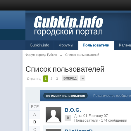
Gubkin.info
Форумы
Пользователи
Кален
Форум города Губкин
→
Список пользователей
Список пользователей
ВПЕРЕД
»
Страниц
1
2
3
по имени пользователя
По количеству сообщен
ВСЕ
B.O.G.
A
Дата 01-February 07
0
Пользователи · 174 сообщений
B
C