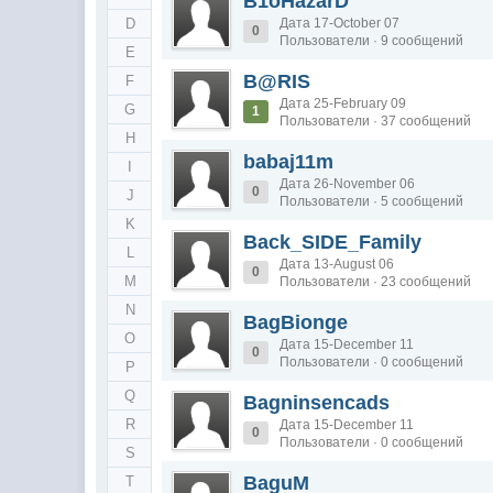
B1oHazarD
D
Дата 17-October 07
0
Пользователи · 9 сообщений
E
B@RIS
F
Дата 25-February 09
G
1
Пользователи · 37 сообщений
H
babaj11m
I
Дата 26-November 06
0
J
Пользователи · 5 сообщений
K
Back_SIDE_Family
L
Дата 13-August 06
0
M
Пользователи · 23 сообщений
N
BagBionge
O
Дата 15-December 11
0
Пользователи · 0 сообщений
P
Q
Bagninsencads
R
Дата 15-December 11
0
Пользователи · 0 сообщений
S
BaguM
T