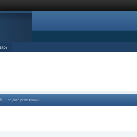
дарь
ий
по дате регистрации