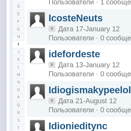
Пользователи · 1 сообщ
D
E
IcosteNeuts
F
Дата 17-January 12
0
G
Пользователи · 0 сообщ
H
I
idefordeste
J
K
Дата 13-January 12
0
L
Пользователи · 0 сообщ
M
N
Idiogismakypeelol
O
P
Дата 21-August 12
0
Q
Пользователи · 0 сообщ
R
S
Idionieditync
T