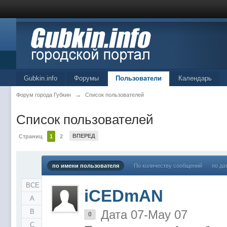
Gubkin.info
Форумы
Пользователи
Календарь
Форум города Губкин
→
Список пользователей
Список пользователей
ВПЕРЕД
Страниц
1
2
по имени пользователя
По количеству сообщений
по да
ВСЕ
iCEDmAN
A
B
Дата 07-May 07
0
C