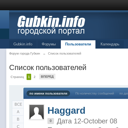
Gubkin.info
Форумы
Пользователи
Календарь
Форум города Губкин
→
Список пользователей
Список пользователей
ВПЕРЕД
Страниц
1
2
по имени пользователя
По количеству сообщений
по да
ВСЕ
Haggard
A
B
Дата 12-October 08
0
C