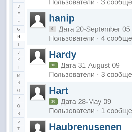
Пользователи · 3 сообщ
D
E
hanip
F
Дата 20-September 05
0
G
Пользователи · 4 сообщ
H
I
Hardy
J
K
Дата 31-August 09
10
L
Пользователи · 3 сообщ
M
N
Hart
O
P
Дата 28-May 09
10
Q
Пользователи · 1 сообщ
R
S
Haubrenusenen
T