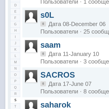
Пользователи · 1 сообщ
D
E
s0L
F
Дата 08-December 06
0
G
Пользователи · 25 сооб
H
I
saam
J
K
Дата 11-January 10
0
L
Пользователи · 3 сообщ
M
N
SACROS
O
P
Дата 17-June 07
0
Q
Пользователи · 8 сообщ
R
S
saharok
T