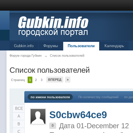
Gubkin.info
Форумы
Пользователи
Календарь
Форум города Губкин
→
Список пользователей
Список пользователей
ВПЕРЕД
»
Страниц
1
2
3
по имени пользователя
По количеству сообщений
по да
ВСЕ
S0cbw64ce9
A
B
Дата 01-December 12
0
C