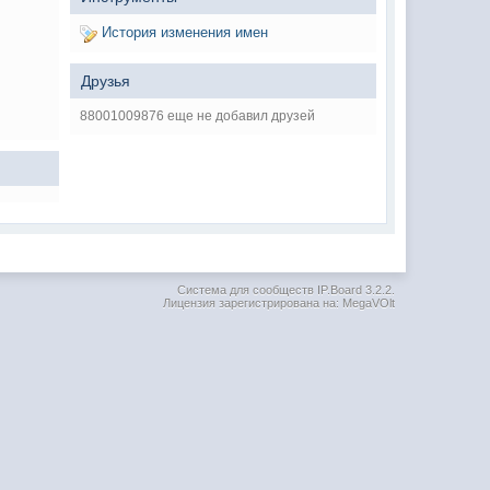
История изменения имен
Друзья
88001009876 еще не добавил друзей
Система для сообществ
IP.Board 3.2.2
.
Лицензия зарегистрирована на: MegaVOlt