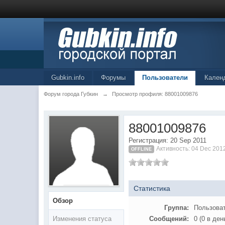
Gubkin.info
Форумы
Пользователи
Кален
Форум города Губкин
→
Просмотр профиля: 88001009876
88001009876
Регистрация: 20 Sep 2011
Активность: 04 Dec 201
OFFLINE
Статистика
Обзор
Группа:
Пользова
Изменения статуса
Сообщений:
0 (0 в ден