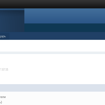
дарь
2 12:11
тели
ь)