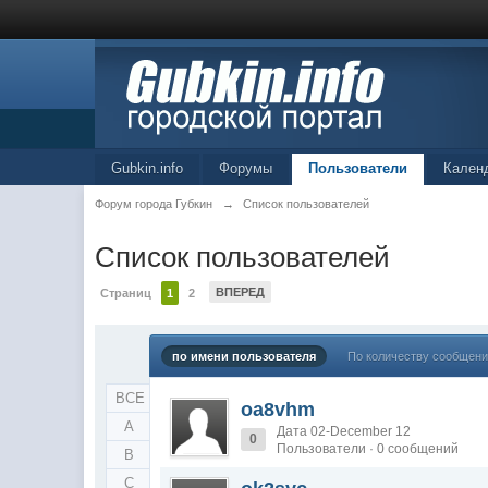
Gubkin.info
Форумы
Пользователи
Кален
Форум города Губкин
→
Список пользователей
Список пользователей
ВПЕРЕД
Страниц
1
2
по имени пользователя
По количеству сообщен
ВСЕ
oa8vhm
A
Дата 02-December 12
0
Пользователи · 0 сообщений
B
C