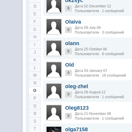
ok2syc
D
Дата 02-December 12
0
Пользователи · 1 сообщений
E
Olaiva
F
Дата 09-July 08
G
0
Пользователи · 3 сообщений
H
olann
I
Дата 25-October 06
0
J
Пользователи · 6 сообщений
K
Old
L
Дата 03-January 07
0
M
Пользователи · 16 сообщений
N
oleg-zhel
O
Дата 28-August 12
0
Пользователи · 1 сообщений
P
Q
Oleg8123
R
Дата 21-November 08
0
Пользователи · 1 сообщений
S
olga7158
T