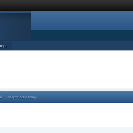
дарь
ий
по дате регистрации