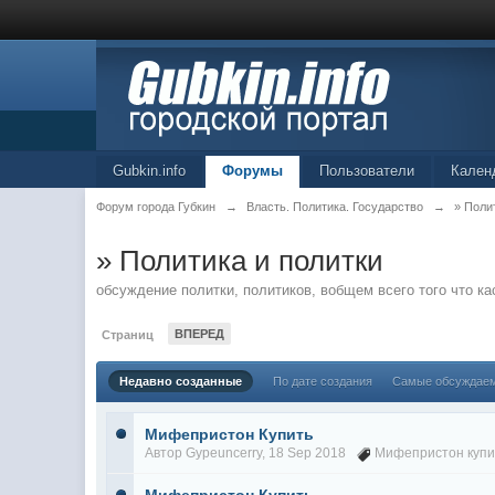
Gubkin.info
Форумы
Пользователи
Кален
Форум города Губкин
→
Власть. Политика. Государство
→
» Поли
» Политика и политки
обсуждение политки, политиков, вобщем всего того что к
ВПЕРЕД
Страниц
Недавно созданные
По дате создания
Самые обсуждае
Мифепристон Купить
Автор
Gypeuncerry
, 18 Sep 2018
Мифепристон купи