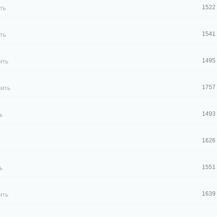
1522
ть
1541
ть
1495
ить
1757
пить
1493
ь
1626
1551
ь
1639
ить