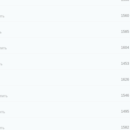
1560
ить
1585
ь
1604
пить
1453
ть
1626
1546
упить
1495
ить
1582
ить