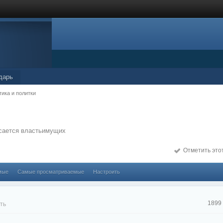
дарь
тика и политки
асается властьимущих
Отметить это
мые
Самые просматриваемые
Настроить
1899
ть