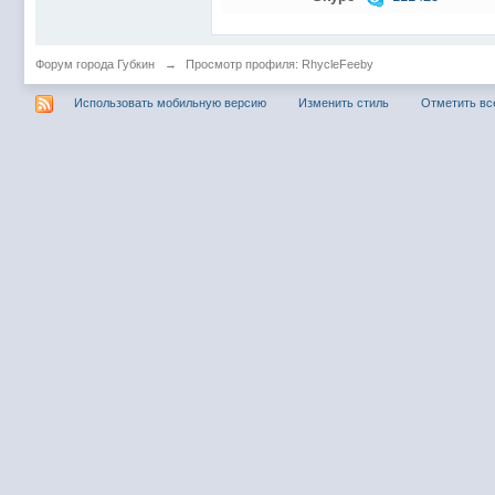
Форум города Губкин
→
Просмотр профиля: RhycleFeeby
Использовать мобильную версию
Изменить стиль
Отметить вс