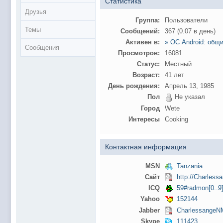
Статистика
Друзья
Группа:
Пользователи
Темы
Сообщений:
367 (0.07 в день)
Активен в:
» ОС Android: общ
Сообщения
Просмотров:
16081
Статус:
Местный
Возраст:
41 лет
День рождения:
Апрель 13, 1985
Пол
Не указал
Город
Wete
Интересы
Cooking
Контактная информация
MSN
Tanzania
Сайт
http://Charles
ICQ
59#radmon[0..9
Yahoo
152144
Jabber
CharlessangeN
Skype
111423