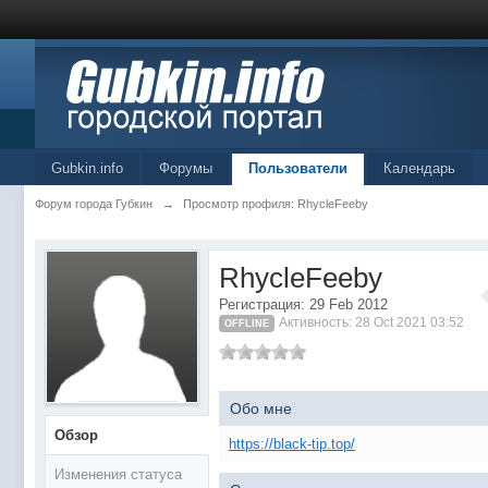
Gubkin.info
Форумы
Пользователи
Календарь
Форум города Губкин
→
Просмотр профиля: RhycleFeeby
RhycleFeeby
Регистрация: 29 Feb 2012
Активность: 28 Oct 2021 03:52
OFFLINE
Обо мне
Обзор
https://black-tip.top/
Изменения статуса