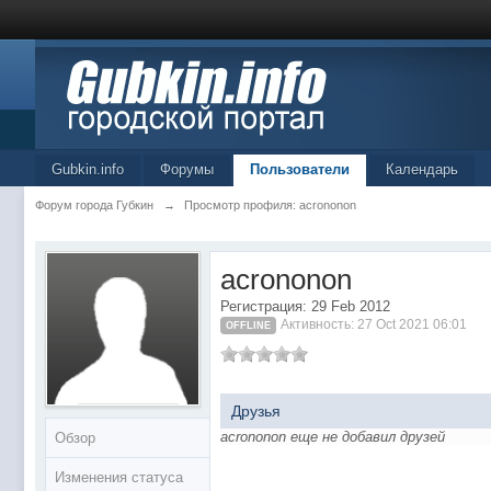
Gubkin.info
Форумы
Пользователи
Календарь
Форум города Губкин
→
Просмотр профиля: acrononon
acrononon
Регистрация: 29 Feb 2012
Активность: 27 Oct 2021 06:01
OFFLINE
Друзья
acrononon еще не добавил друзей
Обзор
Изменения статуса