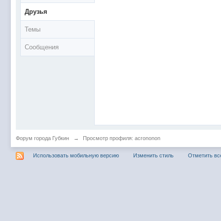
Друзья
Темы
Сообщения
Форум города Губкин
→
Просмотр профиля: acrononon
Использовать мобильную версию
Изменить стиль
Отметить вс