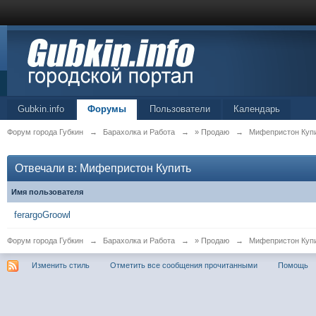
Gubkin.info
Форумы
Пользователи
Календарь
Форум города Губкин
→
Барахолка и Работа
→
» Продаю
→
Мифепристон Куп
Отвечали в: Мифепристон Купить
Имя пользователя
ferargoGroowl
Форум города Губкин
→
Барахолка и Работа
→
» Продаю
→
Мифепристон Куп
Изменить стиль
Отметить все сообщения прочитанными
Помощь