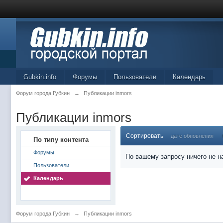
Gubkin.info
Форумы
Пользователи
Календарь
Форум города Губкин
→
Публикации inmors
Публикации inmors
Сортировать
дате обновления
По типу контента
Форумы
По вашему запросу ничего не н
Пользователи
Календарь
Форум города Губкин
→
Публикации inmors