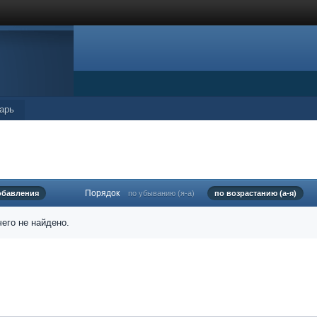
арь
Порядок
обавления
по убыванию (я-а)
по возрастанию (а-я)
его не найдено.