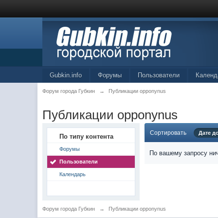
Gubkin.info
Форумы
Пользователи
Календ
Форум города Губкин
→
Публикации opponynus
Публикации opponynus
Сортировать
Дате д
По типу контента
Форумы
По вашему запросу нич
Пользователи
Календарь
Форум города Губкин
→
Публикации opponynus