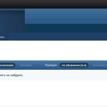
арь
Порядок
бновления
заголовку
по убыванию (я-а)
по возраст
его не найдено.