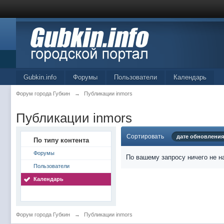
Gubkin.info
Форумы
Пользователи
Календарь
Форум города Губкин
→
Публикации inmors
Публикации inmors
Сортировать
дате обновления
По типу контента
Форумы
По вашему запросу ничего не н
Пользователи
Календарь
Форум города Губкин
→
Публикации inmors