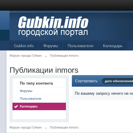
Gubkin.info
Форумы
Пользователи
Календарь
Форум города Губкин
→
Публикации inmors
Публикации inmors
Сортировать
дате обновления
По типу контента
Форумы
По вашему запросу ничего не н
Пользователи
Календарь
Форум города Губкин
→
Публикации inmors