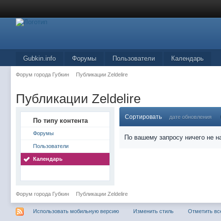
Gubkin.info
Форумы
Пользователи
Календарь
Форум города Губкин
Публикации Zeldelire
Публикации Zeldelire
Сортировать
дате обновления
По типу контента
Форумы
По вашему запросу ничего не н
Пользователи
Календарь
Форум города Губкин
Публикации Zeldelire
Использовать мобильную версию
Изменить стиль
Отметить вс