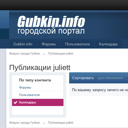
Gubkin.info
Форумы
Пользователи
Календарь
Форум города Губкин
→
Публикации juliett
Публикации juliett
Сортировать
дате обновления
По типу контента
Форумы
По вашему запросу ничего не н
Пользователи
Календарь
Форум города Губкин
→
Публикации juliett