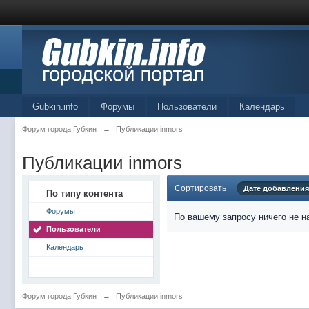
Gubkin.info
Форумы
Пользователи
Календарь
Форум города Губкин
→
Публикации inmors
Публикации inmors
Сортировать
Дате добавления
По типу контента
Форумы
По вашему запросу ничего не н
Пользователи
Календарь
Форум города Губкин
→
Публикации inmors