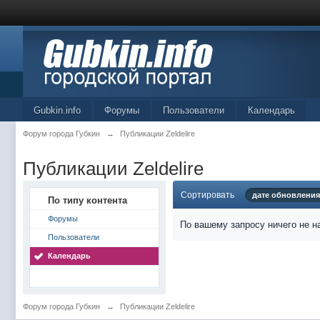
Gubkin.info
Форумы
Пользователи
Календарь
Форум города Губкин
→
Публикации Zeldelire
Публикации Zeldelire
Сортировать
дате обновления
По типу контента
Форумы
По вашему запросу ничего не н
Пользователи
Календарь
Форум города Губкин
→
Публикации Zeldelire