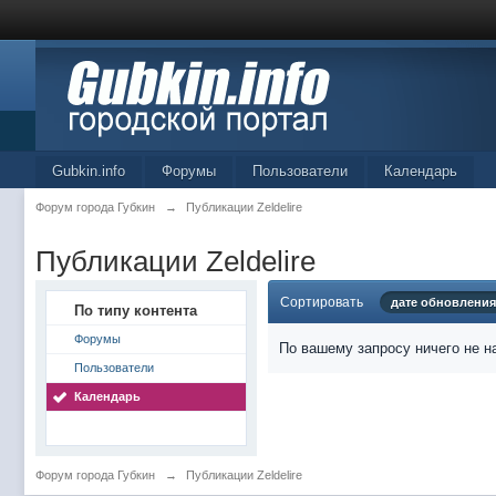
Gubkin.info
Форумы
Пользователи
Календарь
Форум города Губкин
→
Публикации Zeldelire
Публикации Zeldelire
Сортировать
дате обновления
По типу контента
Форумы
По вашему запросу ничего не н
Пользователи
Календарь
Форум города Губкин
→
Публикации Zeldelire