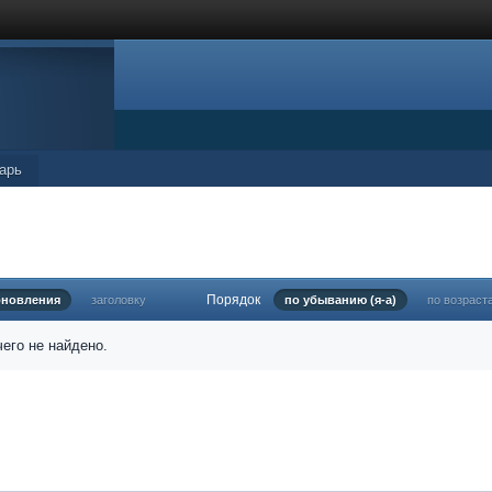
арь
Порядок
бновления
заголовку
по убыванию (я-а)
по возраст
его не найдено.