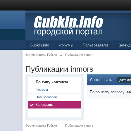
Gubkin.info
Форумы
Пользователи
Календ
Форум города Губкин
→
Публикации inmors
Публикации inmors
Сортировать
дате о
По типу контента
Форумы
По вашему запросу нич
Пользователи
Календарь
Форум города Губкин
→
Публикации inmors