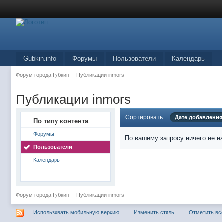
Gubkin.info
Форумы
Пользователи
Календарь
Форум города Губкин
Публикации inmors
Публикации inmors
Сортировать
Дате добавления
По типу контента
Форумы
По вашему запросу ничего не н
Пользователи
Календарь
Форум города Губкин
Публикации inmors
Использовать мобильную версию
Изменить стиль
Отметить вс