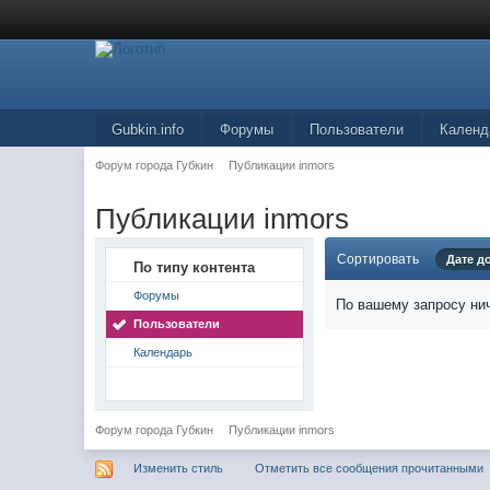
Gubkin.info
Форумы
Пользователи
Календ
Форум города Губкин
Публикации inmors
Публикации inmors
Сортировать
Дате д
По типу контента
Форумы
По вашему запросу нич
Пользователи
Календарь
Форум города Губкин
Публикации inmors
Изменить стиль
Отметить все сообщения прочитанными