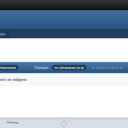
арь
Порядок
обавления
по убыванию (я-а)
по возрастанию (а-я)
его не найдено.
Помощь