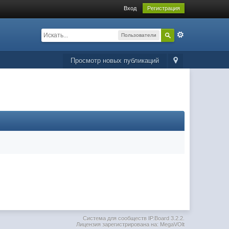
Вход
Регистрация
Пользователи
Просмотр новых публикаций
Система для сообществ
IP.Board 3.2.2
.
Лицензия зарегистрирована на: MegaVOlt