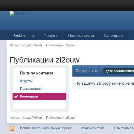
Gubkin.info
Форумы
Пользователи
Календарь
Форум города Губкин
Публикации zl2ouw
Публикации zl2ouw
Сортировать
дате обновления
По типу контента
Форумы
По вашему запросу ничего не н
Пользователи
Календарь
Форум города Губкин
Публикации zl2ouw
Использовать мобильную версию
Изменить стиль
Отметить вс