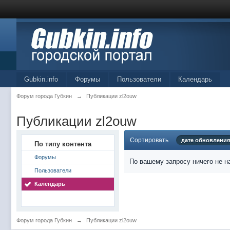
Gubkin.info
Форумы
Пользователи
Календарь
Форум города Губкин
→
Публикации zl2ouw
Публикации zl2ouw
Сортировать
дате обновления
По типу контента
Форумы
По вашему запросу ничего не н
Пользователи
Календарь
Форум города Губкин
→
Публикации zl2ouw