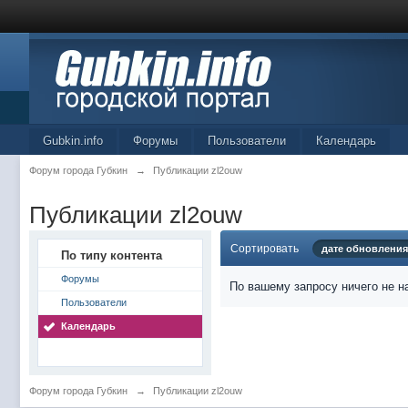
Gubkin.info
Форумы
Пользователи
Календарь
Форум города Губкин
→
Публикации zl2ouw
Публикации zl2ouw
Сортировать
дате обновления
По типу контента
Форумы
По вашему запросу ничего не н
Пользователи
Календарь
Форум города Губкин
→
Публикации zl2ouw