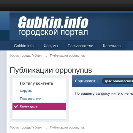
Gubkin.info
Форумы
Пользователи
Календарь
Форум города Губкин
→
Публикации opponynus
Публикации opponynus
Сортировать
дате обновления
По типу контента
Форумы
По вашему запросу ничего не н
Пользователи
Календарь
Форум города Губкин
→
Публикации opponynus