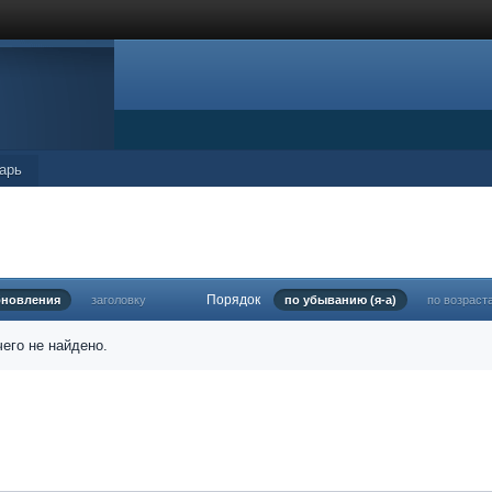
арь
Порядок
бновления
заголовку
по убыванию (я-а)
по возраст
его не найдено.