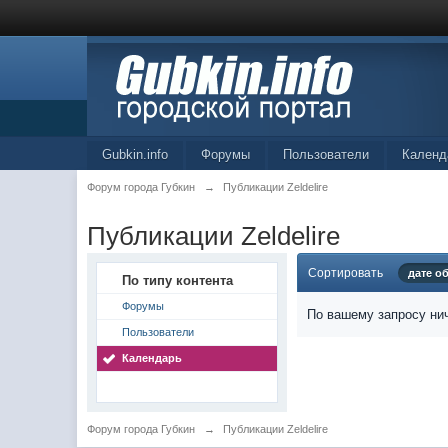
Gubkin.info
Форумы
Пользователи
Календ
Форум города Губкин
→
Публикации Zeldelire
Публикации Zeldelire
Сортировать
дате о
По типу контента
Форумы
По вашему запросу нич
Пользователи
Календарь
Форум города Губкин
→
Публикации Zeldelire