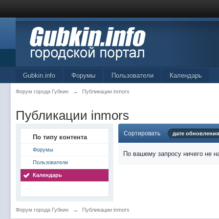
Gubkin.info
Форумы
Пользователи
Календарь
Форум города Губкин
→
Публикации inmors
Публикации inmors
Сортировать
дате обновления
По типу контента
Форумы
По вашему запросу ничего не н
Пользователи
Календарь
Форум города Губкин
→
Публикации inmors