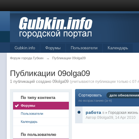
Gubkin.info
Форумы
Пользователи
Календарь
Форум города Губкин
→
Публикации 09olga09
Публикации 09olga09
1 публикаций создано 09olga09
(учитываются публикации только с 07-
Сортировать
дате обновления
По типу контента
по возрастанию (а-я)
Форумы
работа
в
» Городская жизнь
Пользователи
Автор
09olga09
, 14 Apr 2010
Календарь
По пользователю