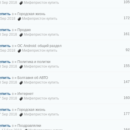
105
18 Sep 2018
Мифепристон купить
упить
в
» Городская жизнь
172
8 Sep 2018
Мифепристон купить
упить
в
» Продаю
161
18 Sep 2018
Мифепристон купить
упить
в
» ОС Android: общий раздел
92
8 Sep 2018
Мифепристон купить
упить
в
» Политика и политки
155
18 Sep 2018
Мифепристон купить
упить
в
» Болтавня об АВТО
147
18 Sep 2018
Мифепристон купить
упить
в
» Интернет
160
17 Sep 2018
Мифепристон купить
упить
в
» Городская жизнь
177
17 Sep 2018
Мифепристон купить
упить
в
» Поздравлялки
164