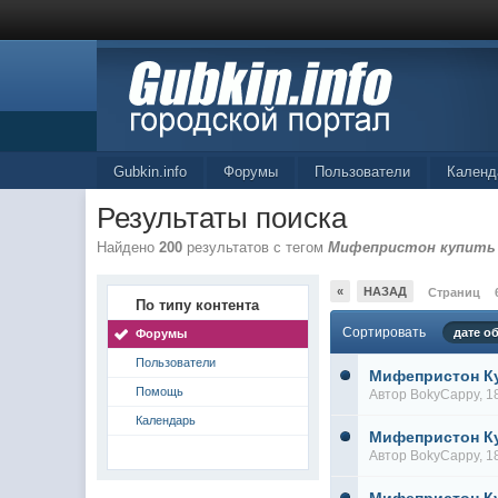
Gubkin.info
Форумы
Пользователи
Календ
Результаты поиска
Найдено
200
результатов с тегом
Мифепристон купить
«
НАЗАД
Страниц
По типу контента
Сортировать
дате о
Форумы
Пользователи
Мифепристон К
Помощь
Автор
BokyCappy
, 
Календарь
Мифепристон К
Автор
BokyCappy
, 