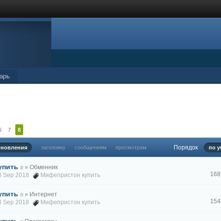
арь
6
7
8
Порядок
бновления
заголовку
сообщениям
просмотрам
по у
упить
в
» Обменник
168
18 Sep 2018
Мифепристон купить
упить
в
» Интернет
154
18 Sep 2018
Мифепристон купить