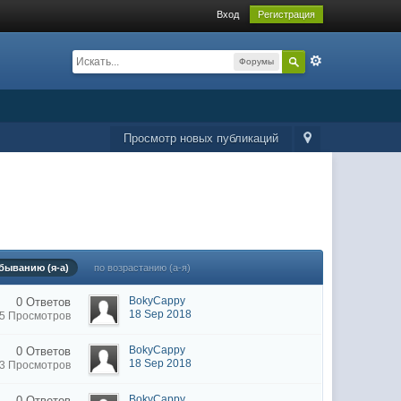
Вход
Регистрация
Форумы
Просмотр новых публикаций
быванию (я-а)
по возрастанию (а-я)
BokyCappy
0 Ответов
18 Sep 2018
5 Просмотров
BokyCappy
0 Ответов
18 Sep 2018
3 Просмотров
BokyCappy
0 Ответов