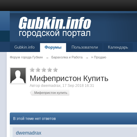
Gubkin.info
Форумы
Пользователи
Календарь
Форум города Губкин
→
Барахолка и Работа
→
» Продаю
Мифепристон Купить
Автор
dwemadrax
, 17 Sep 2018 16:31
Мифепристон купить
В этой теме нет ответов
dwemadrax